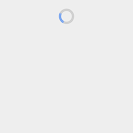
AUTO TECHNOLOGIJOS
Kas naujo 2025 m.: „Volkswagen“.
admin
22 spalio, 2024
VW išplečia „ChatGPT“ prieinamumą balso
komandoms apdoroti 2025 m. „Volkswagen ID“
modeliai gauna standartinį 12,9 colio jutiklinį...
Skaityti daugiau