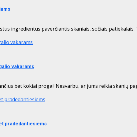
ėjams
stus ingredientus paverčiantis skaniais, sočiais patiekalais.
tgalio vakarams
tgalio vakarams
čius bet kokiai progai! Nesvarbu, ar jums reikia skanių pagr
net pradedantiesiems
 net pradedantiesiems