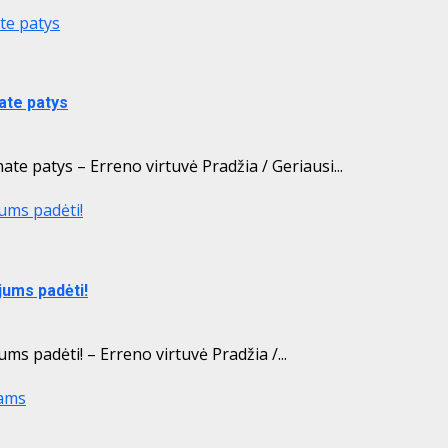
te patys
ate patys
e patys – Erreno virtuvė Pradžia / Geriausi...
jums padėti!
jums padėti!
ms padėti! – Erreno virtuvė Pradžia /...
jams