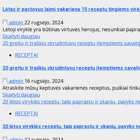
Lėtas ir pastovus laimi vakarienę 15 receptų tingiems vir
admin
22 rugsėjo, 2024
Lėtoji viryklė yra būtinas virtuvės herojus, nesunkiai papra
Skaityti daugiau
20 greitų ir traškių skrudintuvų receptų įtemptiems savai
RECEPTAI
20 greitų ir traškių skrudintuvų receptų įtemptiems savai
admin
16 rugsėjo, 2024
Atraskite mūsų keptuvės vakarienės receptus, puikiai tinkan
Skaityti daugiau
20 lėtos viryklės receptų, taip paprastų ir skanių, pavyks 
RECEPTAI
20 lėtos viryklės receptų, taip paprastų ir skanių, pavyks
admin
12 rugsėjo, 2024