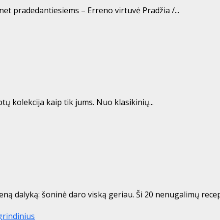
 net pradedantiesiems – Erreno virtuvė Pradžia /...
tų kolekcija kaip tik jums. Nuo klasikinių...
eną dalyką: šoninė daro viską geriau. Ši 20 nenugalimų recept
grindinius