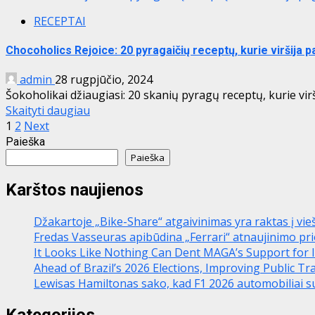
RECEPTAI
Chocoholics Rejoice: 20 pyragaičių receptų, kurie viršija p
admin
28 rugpjūčio, 2024
Šokoholikai džiaugiasi: 20 skanių pyragų receptų, kurie virš
Skaityti daugiau
Įrašų
1
2
Next
Paieška
puslapiavimas
Paieška
Karštos naujienos
Džakartoje „Bike-Share“ atgaivinimas yra raktas į vie
Fredas Vasseuras apibūdina „Ferrari“ atnaujinimo pri
It Looks Like Nothing Can Dent MAGA’s Support for 
Ahead of Brazil’s 2026 Elections, Improving Public Tr
Lewisas Hamiltonas sako, kad F1 2026 automobiliai su
Kategorijos