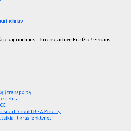
agrindinius
ija pagrindinius – Erreno virtuvė Pradžia / Geriausi...
šąjį transportą
oritetus
ICE
ansport Should Be A Priority
teikia „tikras lenktynes“