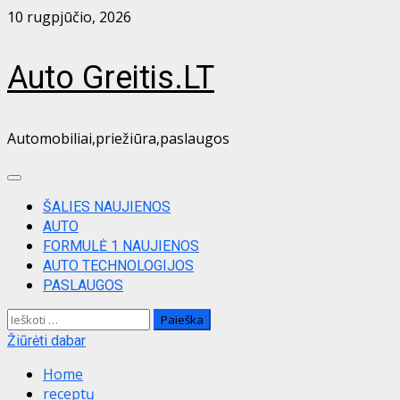
Skip
10 rugpjūčio, 2026
to
content
Auto Greitis.LT
Automobiliai,priežiūra,paslaugos
Primary
Menu
ŠALIES NAUJIENOS
AUTO
FORMULĖ 1 NAUJIENOS
AUTO TECHNOLOGIJOS
PASLAUGOS
Ieškoti:
Žiūrėti dabar
Home
receptų