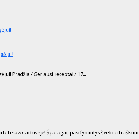
ėjui!
gėjui!
ui! Pradžia / Geriausi receptai / 17...
toti savo virtuvėje! Šparagai, pasižymintys švelniu traškumu 