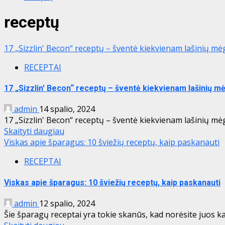
receptų
17 „Sizzlin' Becon“ receptų – šventė kiekvienam lašinių mėg
RECEPTAI
17 „Sizzlin' Becon“ receptų – šventė kiekvienam lašinių mė
admin
14 spalio, 2024
17 „Sizzlin' Becon“ receptų – šventė kiekvienam lašinių mėgėj
Skaityti daugiau
Viskas apie šparagus: 10 šviežių receptų, kaip paskanauti
RECEPTAI
Viskas apie šparagus: 10 šviežių receptų, kaip paskanauti
admin
12 spalio, 2024
Šie šparagų receptai yra tokie skanūs, kad norėsite juos kar