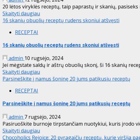
20 lėtos viryklės receptų, taip paprastų ir skanių, pasiseks
Skaityti daugiau
16 skanių obuolių receptų rudens skoniui atšvęsti
RECEPTAI
16 skanių obuolių receptų rudens skoniui atšvęsti
admin
10 rugsėjo, 2024
Jei mėgstate saldų ir aštrų obuolių skonį, ši 16 skanių recep
Skaityti daugiau
Parsineškite į namus šoninę 20 jums patikusių receptų
RECEPTAI
Parsineškite į namus šoninę 20 jums patikusių receptų
admin
7 rugsėjo, 2024
Pasiruoškite burnoje tirpstančiam nuotykiui, kuris įrodo vi
Skaityti daugiau
Chocoholics Rejoice: 20 pyragaičių receptų, kurie viršija pa