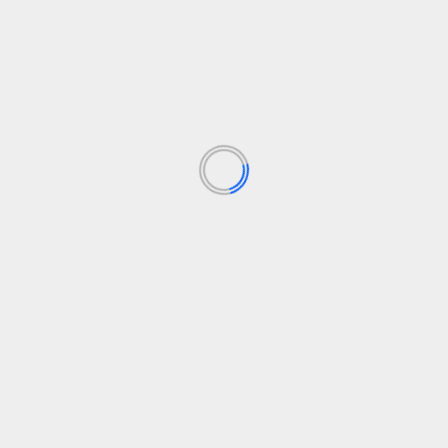
Arvidas Lindbladas gali būti kita „Red Bull“
superžvaigždė
admin
14 sausio, 2025
Arvidas Lindbladas yra naujasis „Red Bull“ radaro
talentas. Helmutas Marko jau giria jį: „Tai, kas jį
daro...
Skaityti daugiau
FORMULĖ 1 NAUJIENOS