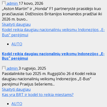
admin
17 kovo, 2026
„Aston Martin“ ir „Honda“ F1 partnerystė prasidėjo kuo
prasčiausiai. Didžiosios Britanijos komandos pradžiai iki
2026 m. buvo...
Skaityti daugiau
Kodėl reikia daugiau nacionalinių veiksmų Indonezijos „E-
Bus“ perėjimui
AUTO
Kodėl reikia daugiau nacionalinių veiksmų Indonezijos „E-
Bus“ perėjimui
admin
3 rugsėjo, 2025
Pasidalinkite tuo 2025 m. Rugpjūčio 26 d Kodėl reikia
daugiau nacionalinių veiksmų Indonezijos „E-Bus“
perėjimui Praėjus šešeriems...
Skaityti daugiau
Kas yra BRT ir kodėl to reikia miestams?
AUTO