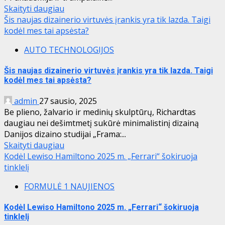
Skaityti daugiau
Šis naujas dizainerio virtuvės įrankis yra tik lazda. Taigi
kodėl mes tai apsėsta?
AUTO TECHNOLOGIJOS
Šis naujas dizainerio virtuvės įrankis yra tik lazda. Taigi
kodėl mes tai apsėsta?
admin
27 sausio, 2025
Be plieno, žalvario ir medinių skulptūrų, Richardtas
daugiau nei dešimtmetį sukūrė minimalistinį dizainą
Danijos dizaino studijai „Frama:...
Skaityti daugiau
Kodėl Lewiso Hamiltono 2025 m. „Ferrari“ šokiruoja
tinklelį
FORMULĖ 1 NAUJIENOS
Kodėl Lewiso Hamiltono 2025 m. „Ferrari“ šokiruoja
tinklelį