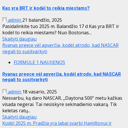
Kas yra BRT ir kodėl to reikia miestams?
admin
21 balandžio, 2025
Pasidalinkite tuo 2025 m. Balandžio 17 d Kas yra BRT ir
kodėl to reikia miestams? Nuo Bostonas...
Skaityti daugiau
Ryanas preece vėl apverčia, kodėl atrodo, kad NASCAR
negali to susitvarkyti
FORMULĖ 1 NAUJIENOS
Ryanas preece vėl apverčia, kodėl atrodo, kad NASCAR
negali to susitvarkyti
admin
18 vasario, 2025
Nesvarbu, ką daro NASCAR, „Daytona 500“ metu kažkas
visada negerai. Tai nesiskyrė sekmadienio vakarą. Tik
keletas ratų...
Skaityti daugiau
Kodėl 2025 m. Pradžia yra labai svarbi Hamiltonui ir