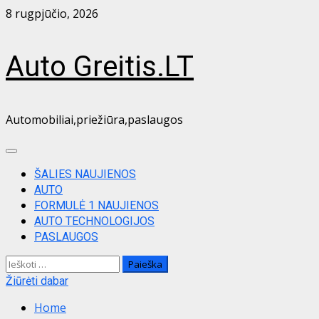
Skip
8 rugpjūčio, 2026
to
content
Auto Greitis.LT
Automobiliai,priežiūra,paslaugos
Primary
Menu
ŠALIES NAUJIENOS
AUTO
FORMULĖ 1 NAUJIENOS
AUTO TECHNOLOGIJOS
PASLAUGOS
Ieškoti:
Žiūrėti dabar
Home