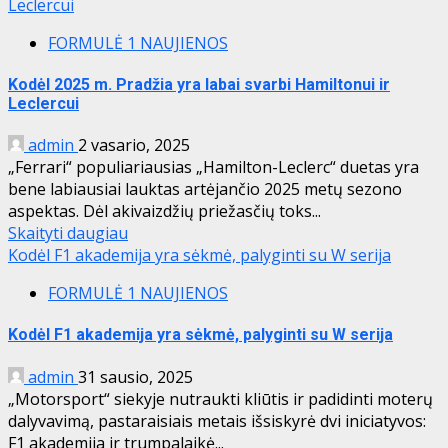
Leclercui
FORMULĖ 1 NAUJIENOS
Kodėl 2025 m. Pradžia yra labai svarbi Hamiltonui ir
Leclercui
admin
2 vasario, 2025
„Ferrari“ populiariausias „Hamilton-Leclerc“ duetas yra
bene labiausiai lauktas artėjančio 2025 metų sezono
aspektas. Dėl akivaizdžių priežasčių toks...
Skaityti daugiau
Kodėl F1 akademija yra sėkmė, palyginti su W serija
FORMULĖ 1 NAUJIENOS
Kodėl F1 akademija yra sėkmė, palyginti su W serija
admin
31 sausio, 2025
„Motorsport“ siekyje nutraukti kliūtis ir padidinti moterų
dalyvavimą, pastaraisiais metais išsiskyrė dvi iniciatyvos:
F1 akademija ir trumpalaikė...