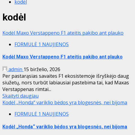
kodėl
kodėl
Kodėl Maxo Verstappeno F1 ateitis pakibo ant plauko
FORMULĖ 1 NAUJIENOS
Kodėl Maxo Verstappeno F1 ateitis pakibo ant plauko
admin
15 birželio, 2026
Per pastarąsias savaites F1 ekosistemoje išryškėjo daug
siužetų, nors turbūt labiausiai pastebima tai, kad Maxas
Verstappenas rimtai...
Skaityti daugiau
Kodėl „Honda“ variklio bėdos yra blogesnės, nei bijoma
FORMULĖ 1 NAUJIENOS
Kodėl „Honda“ variklio bėdos yra blogesnės, nei bijoma