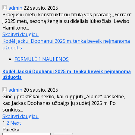
admin
22 sausio, 2025
Praėjusių metų konstruktorių titulą vos praradę „Ferrari“
į 2025 metų sezoną žengia su dideliais lūkesčiais. Lewiso
Hamiltono...
Skaityti daugiau
Kodėl Jackui Doohanui 2025 m. tenka beveik neįmanoma
užduotis
FORMULĖ 1 NAUJIENOS
Kodėl Jackui Doohanui 2025 m. tenka beveik neįmanoma
užduotis
admin
20 sausio, 2025
Ginčų praktiškai nekilo, kai rugpjūtį „Alpine“ paskelbė,
kad Jackas Doohanas užbaigs jų sudėtį 2025 m. Po
sunkios...
Skaityti daugiau
Įrašų
1
2
Next
Paieška
puslapiavimas