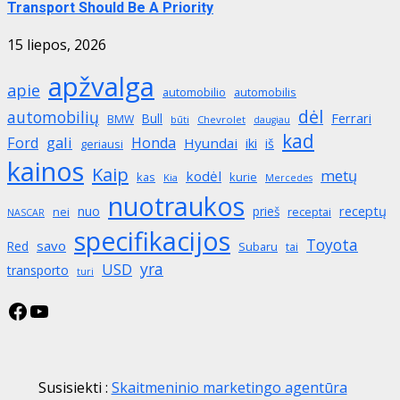
Transport Should Be A Priority
15 liepos, 2026
apžvalga
apie
automobilio
automobilis
dėl
automobilių
Ferrari
Bull
BMW
būti
Chevrolet
daugiau
kad
gali
Ford
Honda
Hyundai
iki
iš
geriausi
kainos
Kaip
metų
kodėl
kas
kurie
Kia
Mercedes
nuotraukos
receptų
nuo
prieš
nei
receptai
NASCAR
specifikacijos
Toyota
savo
Red
Subaru
tai
yra
USD
transporto
turi
Facebook
YouTube
Susisiekti :
Skaitmeninio marketingo agentūra