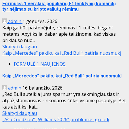
Formulės 1 verslas: populiarių F1 lenktynių komandų
tyrinėjimas su kriptovaliutų rėmimu
admin
1 gegužės, 2026
Kaip galbūt pastebėjote, rėmimas F1 keitėsi bėgant
metams. Apytiksliai dabar apie tai žinome, kad viskas
priklauso nuo...
Skaityti daugiau
Kaip „Mercedes“ pakilo, kai „Red Bull“ patiria nuosmukį
FORMULĖ 1 NAUJIENOS
Kaip „Mercedes“ pakilo, kai „Red Bull“ patiria nuosmukį
admin
16 balandžio, 2026
„Red Bull suteikia jums sparnus“ yra sėkmingiausias ir
atpažįstamiausias rinkodaros šūkis visame pasaulyje. Bet
kas atsitiks, kai...
Skaityti daugiau
„Aš užuodžiau“ „Williams 2026“ problemas gruodį