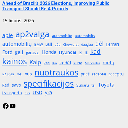
Ahead of Brazil’s 2026 Elections, Improving Public
Transport Should Be A Priority
15 liepos, 2026
apžvalga
apie
automobilio
automobilis
dėl
automobilių
Ferrari
Bull
BMW
būti
Chevrolet
daugiau
kad
gali
Ford
Honda
Hyundai
iki
iš
geriausi
kainos
Kaip
metų
kodėl
kas
kurie
Kia
Mercedes
nuotraukos
receptų
nuo
prieš
nei
receptai
NASCAR
specifikacijos
Toyota
savo
Red
Subaru
tai
yra
USD
transporto
turi
Facebook
YouTube