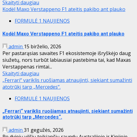
Skaityti daugiau
Kodėl Maxo Verstappeno F1 ateitis pakibo ant plauko
FORMULĖ 1 NAUJIENOS
Kodėl Maxo Verstappeno F1 ateitis pakibo ant plauko
admin
15 birželio, 2026
Per pastarąsias savaites F1 ekosistemoje išryškėjo daug
siužetų, nors turbūt labiausiai pastebima tai, kad Maxas
Verstappenas rimtai...
Skaityti daugiau
„Ferrari“ variklis ruošiamas atnaujinti, siekiant sumažinti
atotrūkį tarp „Mercedes“.
FORMULĖ 1 NAUJIENOS
„Ferrari“ variklis ruošiamas atnaujinti, siekiant sumažinti
atotrūkį tarp „Mercedes“.
admin
31 gegužės, 2026
Po dviejų vilčių teikiančių raundų Australijoje ir Kinijoje