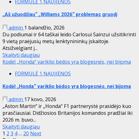
FORMULĖ 1 NAUJIENOS
„Aš užuodžiau“ „Williams 2026“ problemas gruodį
admin
1 balandžio, 2026
Du podiumai ir 64 taškai leido Carlosui Sainzui užsitikrinti
9 vietą praėjusių metų lenktynininkų įskaitoje.
Atsižvelgiant į...
Skaityti daugiau
Kodėl „Honda“ variklio bėdos yra blogesnės, nei bijoma
FORMULĖ 1 NAUJIENOS
Kodėl „Honda“ variklio bėdos yra blogesnės, nei bijoma
admin
17 kovo, 2026
„Aston Martin“ ir „Honda“ F1 partnerystė prasidėjo kuo
prasčiausiai. Didžiosios Britanijos komandos pradžiai iki
2026 m. buvo...
Skaityti daugiau
Įrašų
1
2
3
4
…
20
Next