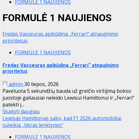
FORMULĖ 1 NAUJIENOS
FORMULĖ 1 NAUJIENOS
Fredas Vasseuras apibūdina „Ferrari“ atnaujinimo
prioritetus
FORMULĖ 1 NAUJIENOS
Fredas Vasseuras apibūdina „Ferrari“ atnaujinimo
prioritetus
admin
30 liepos, 2026
Pavėluota 5 sekundžių bauda už greičio viršijimą bokso
juostoje galiausiai neleido Lewisui Hamiltonui ir „Ferrari“
patekti į...
Skaityti daugiau
Lewisas Hamiltonas sako, kad F1 2026 automobiliai
suteikia „tikras lenktynes“
FORMULĖ 1 NAUJIENOS