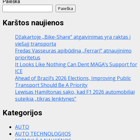
Paieška
puslapiavimas
Paieška
Karštos naujienos
Džakartoje „Bike-Share“ atgaivinimas yra raktas į
viešąjį transportą
Fredas Vasseuras apibūdina „Ferrari“ atnaujinimo
prioritetus
It Looks Like Nothing Can Dent MAGA’s Support for
ICE
Ahead of Brazil’s 2026 Elections, Improving Public
Transport Should Be A Priority
Lewisas Hamiltonas sako, kad F1 2026 automobiliai
suteikia „tikras lenktynes“
Kategorijos
AUTO
AUTO TECHNOLOGIJOS