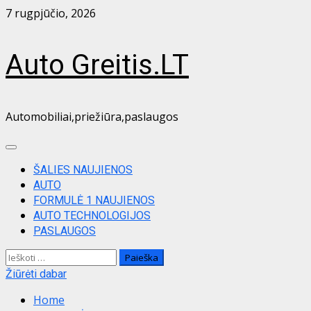
Skip
7 rugpjūčio, 2026
to
content
Auto Greitis.LT
Automobiliai,priežiūra,paslaugos
Primary
Menu
ŠALIES NAUJIENOS
AUTO
FORMULĖ 1 NAUJIENOS
AUTO TECHNOLOGIJOS
PASLAUGOS
Ieškoti:
Žiūrėti dabar
Home