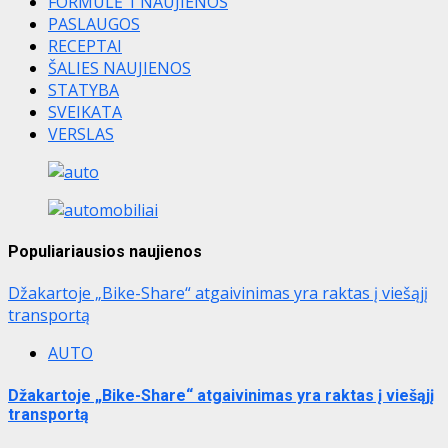
FORMULĖ 1 NAUJIENOS
PASLAUGOS
RECEPTAI
ŠALIES NAUJIENOS
STATYBA
SVEIKATA
VERSLAS
Populiariausios naujienos
Džakartoje „Bike-Share“ atgaivinimas yra raktas į viešąjį
transportą
AUTO
Džakartoje „Bike-Share“ atgaivinimas yra raktas į viešąjį
transportą