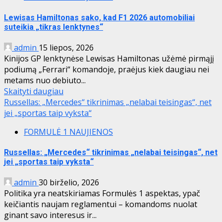
Lewisas Hamiltonas sako, kad F1 2026 automobiliai
suteikia „tikras lenktynes“
admin
15 liepos, 2026
Kinijos GP lenktynėse Lewisas Hamiltonas užėmė pirmąjį
podiumą „Ferrari“ komandoje, praėjus kiek daugiau nei
metams nuo debiuto...
Skaityti daugiau
Russellas: „Mercedes“ tikrinimas „nelabai teisingas“, net
jei „sportas taip vyksta“
FORMULĖ 1 NAUJIENOS
Russellas: „Mercedes“ tikrinimas „nelabai teisingas“, net
jei „sportas taip vyksta“
admin
30 birželio, 2026
Politika yra neatskiriamas Formulės 1 aspektas, ypač
keičiantis naujam reglamentui – komandoms nuolat
ginant savo interesus ir...