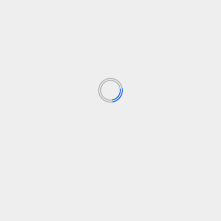
AUTO TECHNOLOGIJOS
2025 m. Toyota 4Runner kaina nuo 42 220
USD iki 68 350 USD
admin
11 gruodžio, 2024
2025 m. „4Runner SR5“ kainuoja tik 65 USD daugiau
nei praėjusių metų modelis, tačiau kiti kainuoja iki...
Skaityti daugiau