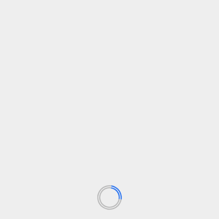
Šis Indijos miestas įrodo, kad
infrastruktūra, kurią galima pasiekti
pėsčiomis, turi didelę naudą klimatui ir
sveikatai
admin
10 rugsėjo, 2024
Pasidalinkite šiuo 2024 m. rugsėjo 09 d Šis Indijos
miestas įrodo, kad infrastruktūra, kurią galima
pasiekti pėsčiomis,...
Skaityti daugiau