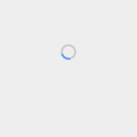
2026 m. Toyota Supra apžvalga: kainos,
specifikacijos ir nuotraukos
admin
17 gruodžio, 2025
Kur šviečia 2026 metų Toyota Supra Galvą
pasukantis dizainas, specialios eros pabaigos
detalės „Toyota Supra“ patraukia dėmesį...
Skaityti daugiau
AUTO TECHNOLOGIJOS