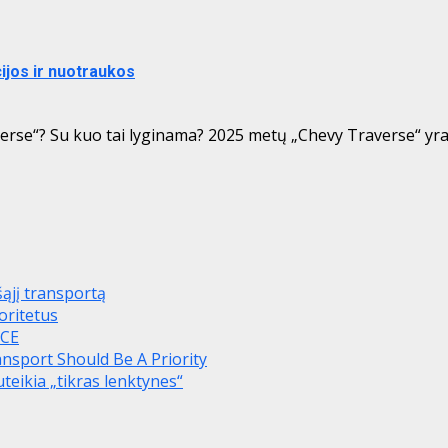
ijos ir nuotraukos
rse“? Su kuo tai lyginama? 2025 metų „Chevy Traverse“ yra.
šąjį transportą
oritetus
ICE
ansport Should Be A Priority
teikia „tikras lenktynes“