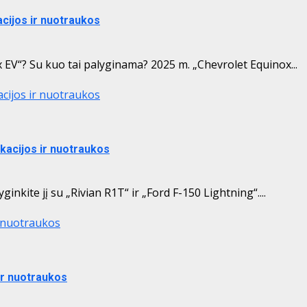
acijos ir nuotraukos
EV“? Su kuo tai palyginama? 2025 m. „Chevrolet Equinox...
acijos ir nuotraukos
ikacijos ir nuotraukos
inkite jį su „Rivian R1T“ ir „Ford F-150 Lightning“....
r nuotraukos
ir nuotraukos