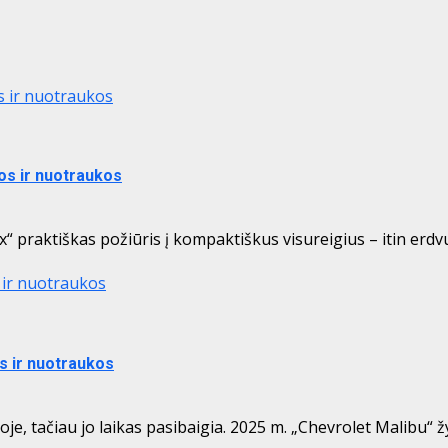
os ir nuotraukos
jos ir nuotraukos
 praktiškas požiūris į kompaktiškus visureigius – itin erdvus
s ir nuotraukos
os ir nuotraukos
, tačiau jo laikas pasibaigia. 2025 m. „Chevrolet Malibu“ žy