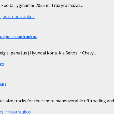
kuo tai lyginama? 2025 m. Trax yra mažas...
cijos ir nuotraukos
acijos ir nuotraukos
gis, panašus į Hyundai Kona, Kia Seltos ir Chevy...
ks
ucks
ull-size trucks for their more maneuverable off-roading and 
jos ir nuotraukos