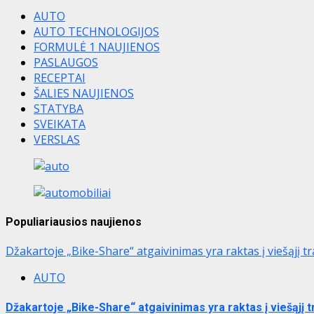
AUTO
AUTO TECHNOLOGIJOS
FORMULĖ 1 NAUJIENOS
PASLAUGOS
RECEPTAI
ŠALIES NAUJIENOS
STATYBA
SVEIKATA
VERSLAS
Populiariausios naujienos
Džakartoje „Bike-Share“ atgaivinimas yra raktas į viešąjį t
AUTO
Džakartoje „Bike-Share“ atgaivinimas yra raktas į viešąjį 