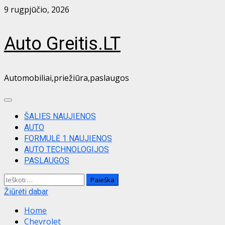
Skip
9 rugpjūčio, 2026
to
content
Auto Greitis.LT
Automobiliai,priežiūra,paslaugos
Primary
Menu
ŠALIES NAUJIENOS
AUTO
FORMULĖ 1 NAUJIENOS
AUTO TECHNOLOGIJOS
PASLAUGOS
Ieškoti:
Žiūrėti dabar
Home
Chevrolet