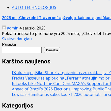
AUTO TECHNOLOGIJOS
2025 m. „Chevrolet Traverse“ apžvalga: kainos, specifikac
admin
4 sausio, 2025
Kokia transporto priemonė yra 2025 metų „Chevrolet Trave
Skaityti daugiau
Paieška
Paieška
Karštos naujienos
Džakartoje „Bike-Share“ atgaivinimas yra raktas į vie
Fredas Vasseuras apibūdina „Ferrari“ atnaujinimo pri
It Looks Like Nothing Can Dent MAGA’s Support for 
Ahead of Brazil’s 2026 Elections, Improving Public Tr
Lewisas Hamiltonas sako, kad F1 2026 automobiliai su
Kategorijos