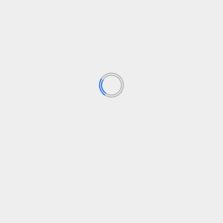
POPULIARIAUSIOS NAUJIENOS
AUTO
Džakartoje „Bike-Share“ atgaivinimas yra raktas į
viešąjį transportą
30 liepos, 2026