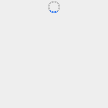
AUTO TECHNOLOGIJOS
2026 m. „Nissan Z“ apžvalga
15 liepos, 2026
AUTO TECHNOLOGIJOS