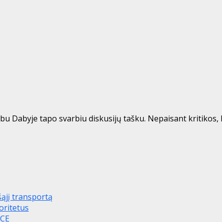
 Dabyje tapo svarbiu diskusijų tašku. Nepaisant kritikos, ku
šąjį transportą
oritetus
ICE