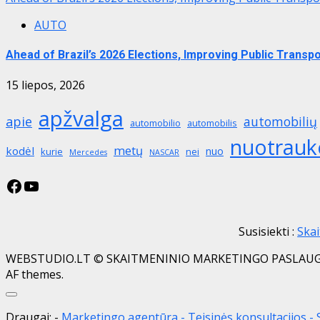
AUTO
Ahead of Brazil’s 2026 Elections, Improving Public Transpo
15 liepos, 2026
apžvalga
apie
automobilių
automobilio
automobilis
nuotrauk
metų
kodėl
nuo
kurie
nei
Mercedes
NASCAR
Facebook
YouTube
Susisiekti :
Ska
WEBSTUDIO.LT © SKAITMENINIO MARKETINGO PASLAUGOS. SEO
AF themes.
Close
Draugai: -
Marketingo agentūra
-
Teisinės konsultacijos
-