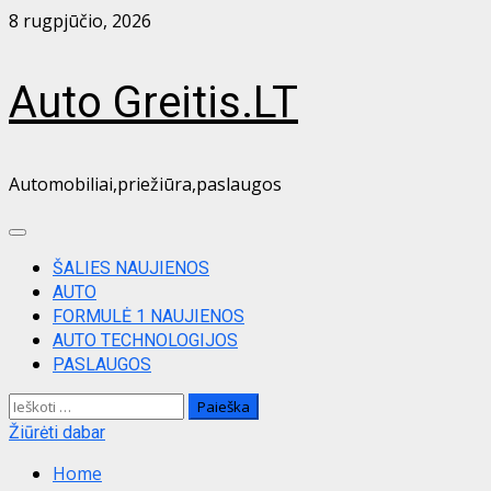
Skip
8 rugpjūčio, 2026
to
content
Auto Greitis.LT
Automobiliai,priežiūra,paslaugos
Primary
Menu
ŠALIES NAUJIENOS
AUTO
FORMULĖ 1 NAUJIENOS
AUTO TECHNOLOGIJOS
PASLAUGOS
Ieškoti:
Žiūrėti dabar
Home