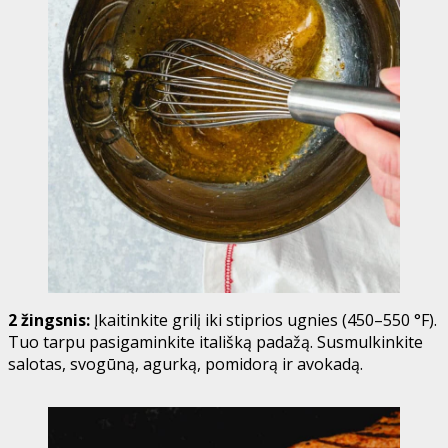
2 žingsnis:
Įkaitinkite grilį iki stiprios ugnies (450–550 °F).
Tuo tarpu pasigaminkite itališką padažą. Susmulkinkite
salotas, svogūną, agurką, pomidorą ir avokadą.