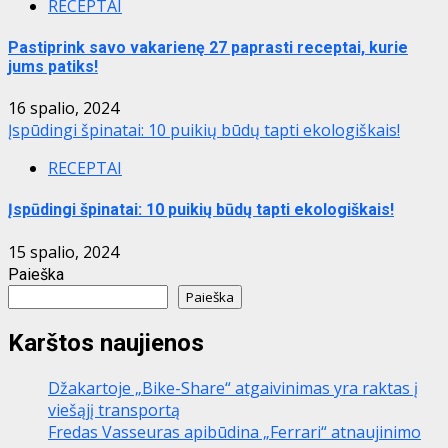
RECEPTAI
Pastiprink savo vakarienę 27 paprasti receptai, kurie
jums patiks!
16 spalio, 2024
Įspūdingi špinatai: 10 puikių būdų tapti ekologiškais!
RECEPTAI
Įspūdingi špinatai: 10 puikių būdų tapti ekologiškais!
15 spalio, 2024
Paieška
Paieška
Karštos naujienos
Džakartoje „Bike-Share“ atgaivinimas yra raktas į
viešąjį transportą
Fredas Vasseuras apibūdina „Ferrari“ atnaujinimo