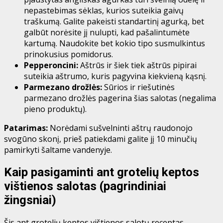
nepastebimas sėklas, kurios suteikia gaivų
traškumą. Galite pakeisti standartinį agurką, bet
galbūt norėsite jį nulupti, kad pašalintumėte
kartumą. Naudokite bet kokio tipo susmulkintus
prinokusius pomidorus.
Pepperoncini:
Aštrūs ir šiek tiek aštrūs pipirai
suteikia aštrumo, kuris pagyvina kiekvieną kąsnį.
Parmezano drožlės:
Sūrios ir riešutinės
parmezano drožlės pagerina šias salotas (negalima
pieno produktų).
Patarimas:
Norėdami sušvelninti aštrų raudonojo
svogūno skonį, prieš patiekdami galite jį 10 minučių
pamirkyti šaltame vandenyje.
Kaip pasigaminti ant grotelių keptos
vištienos salotas (pagrindiniai
žingsniai)
Šis ant grotelių keptos vištienos salotų receptas