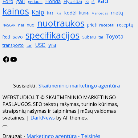
kad
gali
Ford
Honda
Hyundai
iki
iš
geriausi
kainos
Kaip
metų
kodėl
kas
kurie
Kia
Mercedes
nuotraukos
receptų
nuo
prieš
nei
receptai
NASCAR
specifikacijos
Toyota
savo
Red
Subaru
tai
yra
USD
transporto
turi
Facebook
YouTube
Susisiekti :
Skaitmeninio marketingo agentūra
WEBSTUDIO.LT © SKAITMENINIO MARKETINGO
PASLAUGOS. SEO tekstų rašymas, turinio kūrimas,
straipsnių rašymas ir talpinimas į mūsų valdomas
svetaines.
|
DarkNews
by AF themes.
Close
Draugai: -
Marketingo agentūra
-
Teisinės