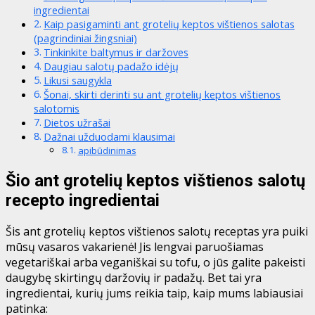
ingredientai
Kaip pasigaminti ant grotelių keptos vištienos salotas
(pagrindiniai žingsniai)
Tinkinkite baltymus ir daržoves
Daugiau salotų padažo idėjų
Likusi saugykla
Šonai, skirti derinti su ant grotelių keptos vištienos
salotomis
Dietos užrašai
Dažnai užduodami klausimai
apibūdinimas
Šio ant grotelių keptos vištienos salotų
recepto ingredientai
Šis ant grotelių keptos vištienos salotų receptas yra puiki
mūsų vasaros vakarienė! Jis lengvai paruošiamas
vegetariškai arba veganiškai su tofu, o jūs galite pakeisti
daugybę skirtingų daržovių ir padažų. Bet tai yra
ingredientai, kurių jums reikia taip, kaip mums labiausiai
patinka: