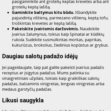
pasigaminkite ant grotelių keptas krevetes arba ant
grotelių keptą lašišą.
Gaminkite baltymus kitu būdu.
Išbandykite
pajuodintą vištieną, parmezano vištieną, keptą tofu,
troškintas krevetes ar keptą lašišą.
Pakeiskite įvairiomis daržovėmis.
Naudokite
įvairius žalumynus, tokius kaip špinatai ar kūdikių
rukola. Sudėkite susmulkintas morkas, paprikas,
kukurūzus, brokolius, žiedinius kopūstus ar grybus.
Daugiau salotų padažo idėjų
Jei pageidaujate, taip pat galite pakeisti įvairius padažo
receptus ar įsigytus padažus. Mums patinka su
vinaigretiniais užpilais, tokiais kaip graikiškas salotų
padažas, balzaminis vinigretas, lengvas vinigretas arba
medaus garstyčių padažas.
Likusi saugykla