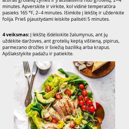
minutes. Apverskite ir virkite, kol vidinė temperatūra
pasieks 165 °F, 2–4 minutes. Išimkite į lėkštę ir uždenkite
folija. Prieš pjaustydami leiskite pailsėti 5 minutes.
4 veiksmas:
Į lėkštę išdėliokite žalumynus, ant jų
uždėkite daržoves, ant grotelių keptą vištieną, pipirus,
parmezano drožles ir šviežią baziliką arba krapus.
Apšlakstykite padažu ir patiekite.