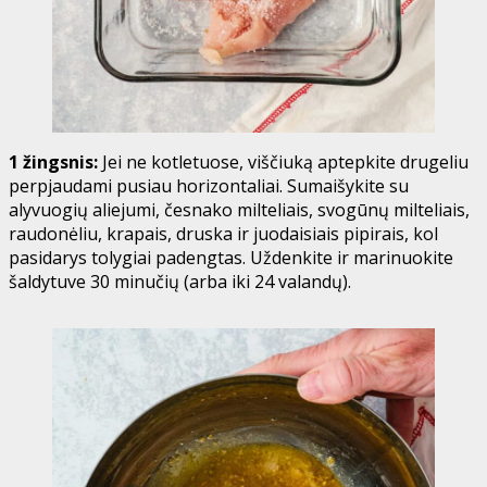
1 žingsnis:
Jei ne kotletuose, viščiuką aptepkite drugeliu
perpjaudami pusiau horizontaliai. Sumaišykite su
alyvuogių aliejumi, česnako milteliais, svogūnų milteliais,
raudonėliu, krapais, druska ir juodaisiais pipirais, kol
pasidarys tolygiai padengtas. Uždenkite ir marinuokite
šaldytuve 30 minučių (arba iki 24 valandų).