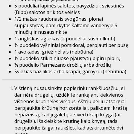
5 puodeliai
lapinės salotos, pavyzdžiui, sviestinės
(Bibb) salotos ar kitos veislės
1/2
mažas raudonasis svogūnas, plonai
supjaustytas, pamirkytas šaltame vandenyje
5
minučių ir nusausinkite
1
angliškas agurkas (2 puodeliai susmulkinti)
½ puodelio
vyšniniai pomidorai, perpjauti per pusę
1
avokadas, griežinėliais (nebūtina)
½ puodelio
stiklainiuose pjaustytų pipirų pipirų
¼ puodelio
Parmezano drožlių arba drožlių
Šviežias bazilikas arba krapai,
garnyrui (nebūtina)
Vištieną nusausinkite popieriniu rankšluosčiu. Jei
dar nėra drugelių, uždėkite ranką ant kiekvienos
vištienos krūtinėlės viršaus. Aštriu peiliu atsargiai
perpjaukite krūtinę horizontaliai, palikdami kraštą
nepažeistą, kad ji galėtų atsiverti kaip knyga (ar
drugelis!). Išskleiskite krūtinę kaip knygą, tada
perpjaukite išilgai raukšlės, kad atskirtumėte dvi