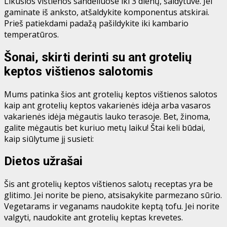
Likusios vištienos sandėliuose iki 3 dienų, šaldytuve. Jei
gaminate iš anksto, atšaldykite komponentus atskirai.
Prieš patiekdami padažą pašildykite iki kambario
temperatūros.
Šonai, skirti derinti su ant grotelių
keptos vištienos salotomis
Mums patinka šios ant grotelių keptos vištienos salotos
kaip ant grotelių keptos vakarienės idėja arba vasaros
vakarienės idėja mėgautis lauko terasoje. Bet, žinoma,
galite mėgautis bet kuriuo metų laiku! Štai keli būdai,
kaip siūlytume jį susieti:
Dietos užrašai
Šis ant grotelių keptos vištienos salotų receptas yra be
glitimo. Jei norite be pieno, atsisakykite parmezano sūrio.
Vegetarams ir veganams naudokite keptą tofu. Jei norite
valgyti, naudokite ant grotelių keptas krevetes.