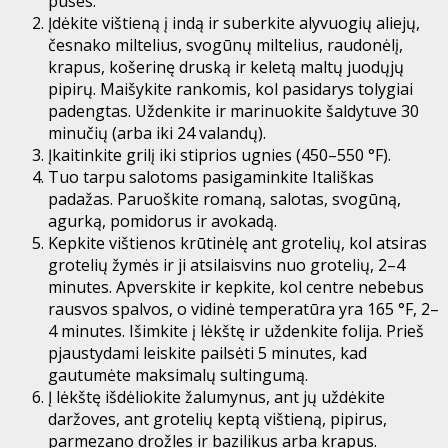
puses.
Įdėkite vištieną į indą ir suberkite alyvuogių aliejų,
česnako miltelius, svogūnų miltelius, raudonėlį,
krapus, košerinę druską ir keletą maltų juodųjų
pipirų. Maišykite rankomis, kol pasidarys tolygiai
padengtas. Uždenkite ir marinuokite šaldytuve 30
minučių (arba iki 24 valandų).
Įkaitinkite grilį iki stiprios ugnies (450–550 °F).
Tuo tarpu salotoms pasigaminkite
Itališkas
padažas
. Paruoškite romaną, salotas, svogūną,
agurką, pomidorus ir avokadą.
Kepkite vištienos krūtinėlę ant grotelių, kol atsiras
grotelių žymės ir ji atsilaisvins nuo grotelių, 2–4
minutes. Apverskite ir kepkite, kol centre nebebus
rausvos spalvos, o vidinė temperatūra yra 165 °F, 2–
4 minutes. Išimkite į lėkštę ir uždenkite folija. Prieš
pjaustydami leiskite pailsėti 5 minutes, kad
gautumėte maksimalų sultingumą.
Į lėkštę išdėliokite žalumynus, ant jų uždėkite
daržoves, ant grotelių keptą vištieną, pipirus,
parmezano drožles ir bazilikus arba krapus.