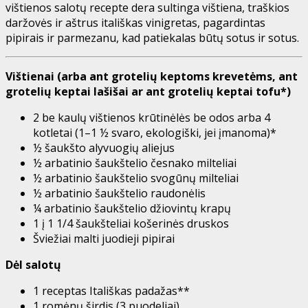
vištienos salotų recepte dera sultinga vištiena, traškios
daržovės ir aštrus itališkas vinigretas, pagardintas
pipirais ir parmezanu, kad patiekalas būtų sotus ir sotus.
Vištienai (arba ant grotelių keptoms krevetėms, ant
grotelių keptai lašišai ar ant grotelių keptai tofu*)
2
be kaulų vištienos krūtinėlės be odos arba
4
kotletai (1–1 ½ svaro, ekologiški, jei įmanoma)*
½ šaukšto
alyvuogių aliejus
½ arbatinio šaukštelio
česnako milteliai
½ arbatinio šaukštelio
svogūnų milteliai
½ arbatinio šaukštelio
raudonėlis
¼ arbatinio šaukštelio
džiovintų krapų
1
į
1 1/4
šaukšteliai košerinės druskos
Šviežiai malti juodieji pipirai
Dėl salotų
1
receptas
Itališkas padažas
**
1
romėnų širdis (3 puodeliai)