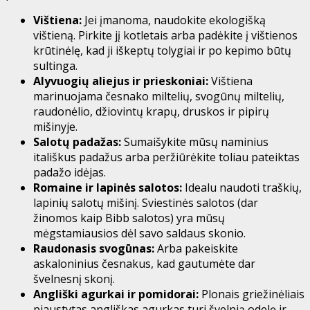
Vištiena:
Jei įmanoma, naudokite ekologišką
vištieną. Pirkite jį kotletais arba padėkite į vištienos
krūtinėlę, kad ji iškeptų tolygiai ir po kepimo būtų
sultinga.
Alyvuogių aliejus ir prieskoniai:
Vištiena
marinuojama česnako miltelių, svogūnų miltelių,
raudonėlio, džiovintų krapų, druskos ir pipirų
mišinyje.
Salotų padažas:
Sumaišykite mūsų naminius
itališkus padažus arba peržiūrėkite toliau pateiktas
padažo idėjas.
Romaine ir lapinės salotos:
Idealu naudoti traškių,
lapinių salotų mišinį. Sviestinės salotos (dar
žinomos kaip Bibb salotos) yra mūsų
mėgstamiausios dėl savo saldaus skonio.
Raudonasis svogūnas:
Arba pakeiskite
askaloninius česnakus, kad gautumėte dar
švelnesnį skonį.
Angliški agurkai ir pomidorai:
Plonais griežinėliais
pjaustytas angliškas agurkas turi švelnią odelę ir