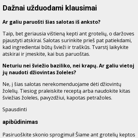
Dažnai užduodami klausimai
Ar galiu paruošti šias salotas iš anksto?
Taip, bet geriausia vištieną kepti ant grotelių, o daržoves
pjaustyti atskirai. Salotas surinkite prieš pat patiekdami,
kad ingredientai būtų švieži ir traškūs. Tvarstį laikykite
atskirai ir įmeskite, kai bus paruoštas.
Neturiu nei šviežio baziliko, nei krapų. Ar galiu vietoj
jų naudoti džiovintas žoleles?
Ne, į šias salotas nerekomenduojame dėti džiovintų
žolelių. Tiesiog praleiskite receptą arba naudokite kitas
šviežias žoleles, pavyzdžiui, kapotas petražoles.
Spausdinti
apibūdinimas
Pasiruoškite skonio sprogimui! Šiame ant grotelių keptos