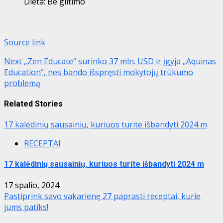
Dieta:
Be glitimo
Source link
Post
Next
„Zen Educate“ surinko 37 mln. USD ir įgyja „Aquinas
Education“, nes bando išspręsti mokytojų trūkumo
navigation
problemą
Related Stories
17 kalėdinių sausainių, kuriuos turite išbandyti 2024 m
RECEPTAI
17 kalėdinių sausainių, kuriuos turite išbandyti 2024 m
17 spalio, 2024
Pastiprink savo vakarienę 27 paprasti receptai, kurie
jums patiks!