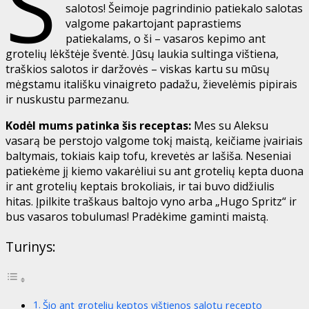
Š
salotos! Šeimoje pagrindinio patiekalo salotas
valgome pakartojant paprastiems
patiekalams, o ši – vasaros kepimo ant
grotelių lėkštėje šventė. Jūsų laukia sultinga vištiena,
traškios salotos ir daržovės – viskas kartu su mūsų
mėgstamu itališku vinaigreto padažu, žievelėmis pipirais
ir nuskustu parmezanu.
Kodėl mums patinka šis receptas:
Mes su Aleksu
vasarą be perstojo valgome tokį maistą, keičiame įvairiais
baltymais, tokiais kaip tofu, krevetės ar lašiša. Neseniai
patiekėme jį kiemo vakarėliui su ant grotelių kepta duona
ir ant grotelių keptais brokoliais, ir tai buvo didžiulis
hitas. Įpilkite traškaus baltojo vyno arba „Hugo Spritz“ ir
bus vasaros tobulumas! Pradėkime gaminti maistą.
Turinys:
Šio ant grotelių keptos vištienos salotų recepto