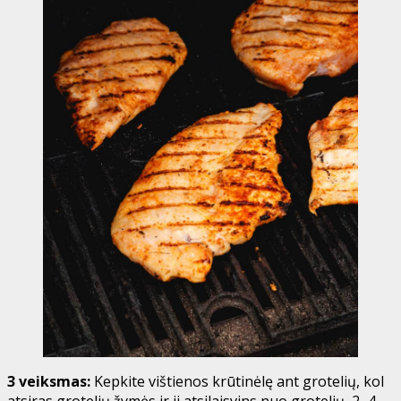
3 veiksmas:
Kepkite vištienos krūtinėlę ant grotelių, kol
atsiras grotelių žymės ir ji atsilaisvins nuo grotelių, 2–4